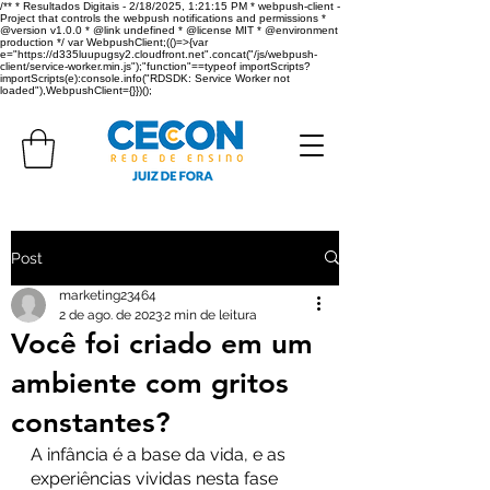
/** * Resultados Digitais - 2/18/2025, 1:21:15 PM * webpush-client -
Project that controls the webpush notifications and permissions *
@version v1.0.0 * @link undefined * @license MIT * @environment
production */ var WebpushClient;(()=>{var
e="https://d335luupugsy2.cloudfront.net".concat("/js/webpush-
client/service-worker.min.js");"function"==typeof importScripts?
importScripts(e):console.info("RDSDK: Service Worker not
loaded"),WebpushClient={}})();
Post
marketing23464
2 de ago. de 2023
2 min de leitura
Você foi criado em um
ambiente com gritos
constantes?
A infância é a base da vida, e as 
experiências vividas nesta fase 