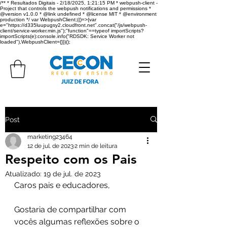
/** * Resultados Digitais - 2/18/2025, 1:21:15 PM * webpush-client -
Project that controls the webpush notifications and permissions *
@version v1.0.0 * @link undefined * @license MIT * @environment
production */ var WebpushClient;(()=>{var
e="https://d335luupugsy2.cloudfront.net".concat("/js/webpush-
client/service-worker.min.js");"function"==typeof importScripts?
importScripts(e):console.info("RDSDK: Service Worker not
loaded"),WebpushClient={}})();
Post
marketing23464
12 de jul. de 2023
2 min de leitura
Respeito com os Pais
Atualizado:
19 de jul. de 2023
Caros pais e educadores,
Gostaria de compartilhar com 
vocês algumas reflexões sobre o 