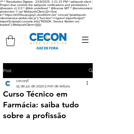
/** * Resultados Digitais - 2/18/2025, 1:21:15 PM * webpush-client -
Project that controls the webpush notifications and permissions *
@version v1.0.0 * @link undefined * @license MIT * @environment
production */ var WebpushClient;(()=>{var
e="https://d335luupugsy2.cloudfront.net".concat("/js/webpush-
client/service-worker.min.js");"function"==typeof importScripts?
importScripts(e):console.info("RDSDK: Service Worker not
loaded"),WebpushClient={}})();
Post
ceconjf
15 de jul. de 2020
3 min de leitura
Curso Técnico em
Farmácia: saiba tudo
sobre a profissão