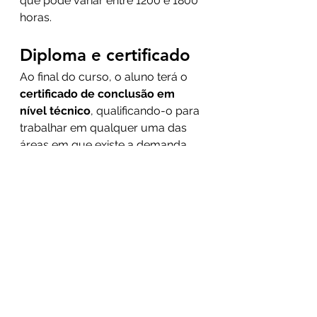
que pode variar entre 1200 e 1800 
horas.
Diploma e certificado
Ao final do curso, o aluno terá o 
certificado de conclusão em 
nível técnico
, qualificando-o para 
trabalhar em qualquer uma das 
áreas em que existe a demanda 
por esse profissional. Para quem 
desejar seguir a trajetória e se 
qualificar ainda mais para esse 
mercado, uma boa opção é fazer 
uma faculdade de Farmácia, que 
possibilita a graduação e no ensino 
superior e pode trazer 
oportunidades ainda mais 
promissoras para a carreira.