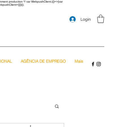
onment production */ var WebpushClient;(()=>{var
bpushClient={}})();
Login
SIONAL
AGÊNCIA DE EMPREGO
Mais