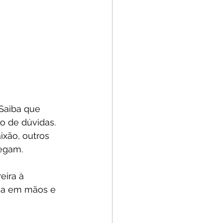
Saiba que 
o de dúvidas. 
xão, outros 
egam.
eira à 
ma em mãos e 