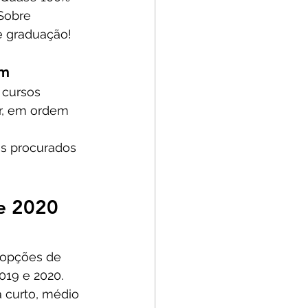
Sobre 
e graduação!
am
 cursos 
ar, em ordem 
is procurados 
e 2020
 opções de 
019 e 2020. 
 curto, médio 