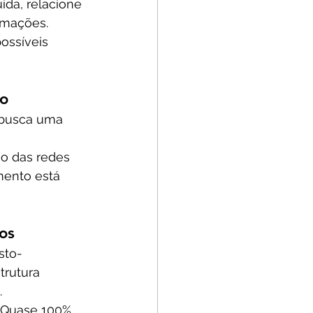
da, relacione 
rmações. 
ossíveis 
do
 busca uma 
ão das redes 
mento está 
os
sto-
trutura 
.
. Quase 100% 