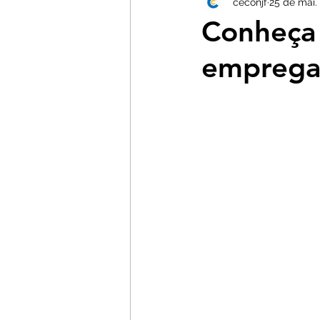
ceconjf
25 de mai.
Conheça 
empreg