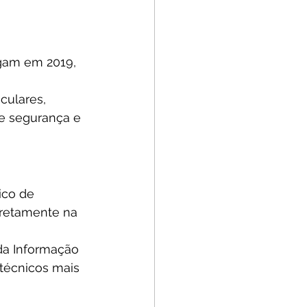
gam em 2019, 
culares, 
de segurança e 
ico de 
iretamente na 
 da Informação 
técnicos mais 