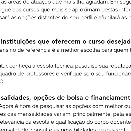
 as áreas de atuação que mais lhe agradam. Em segui
 ligue aos cursos que mais se aproximam destas info
ará as opções distantes do seu perfil e afunilará as p
s instituições que oferecem o curso deseja
 ensino de referência é a melhor escolha para quem
lar, conheça a escola técnica: pesquise sua reputaç
quadro de professores e verifique se o seu funciona
C.
nsalidades, opções de bolsa e financiament
? Agora é hora de pesquisar as opções com melhor cu
res das mensalidades variam, principalmente, pela es
relevância da escola e qualificação do corpo docente
mensalidade, consulte as possibilidades de desconto