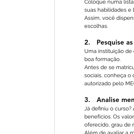
Coloque numa lista
suas habilidades e
Assim, você dispens
escolhas.
2.   Pesquise a
Uma instituição de
boa formação.
Antes de se matricu
sociais, conheça o 
autorizado pelo ME
3.   Analise me
Já definiu o curso
benefícios. Os valo
oferecido, grau de 
Além de avaliar a 