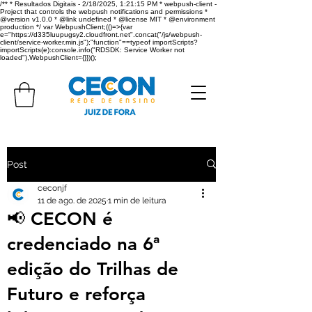
/** * Resultados Digitais - 2/18/2025, 1:21:15 PM * webpush-client -
Project that controls the webpush notifications and permissions *
@version v1.0.0 * @link undefined * @license MIT * @environment
production */ var WebpushClient;(()=>{var
e="https://d335luupugsy2.cloudfront.net".concat("/js/webpush-
client/service-worker.min.js");"function"==typeof importScripts?
importScripts(e):console.info("RDSDK: Service Worker not
loaded"),WebpushClient={}})();
Post
ceconjf
11 de ago. de 2025
1 min de leitura
📢 CECON é
credenciado na 6ª
edição do Trilhas de
Futuro e reforça