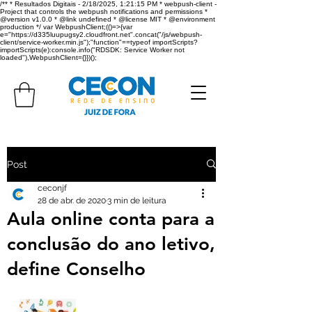
/** * Resultados Digitais - 2/18/2025, 1:21:15 PM * webpush-client -
Project that controls the webpush notifications and permissions *
@version v1.0.0 * @link undefined * @license MIT * @environment
production */ var WebpushClient;(()=>{var
e="https://d335luupugsy2.cloudfront.net".concat("/js/webpush-
client/service-worker.min.js");"function"==typeof importScripts?
importScripts(e):console.info("RDSDK: Service Worker not
loaded"),WebpushClient={}})();
Post
ceconjf
28 de abr. de 2020
3 min de leitura
Aula online conta para a
conclusão do ano letivo,
define Conselho