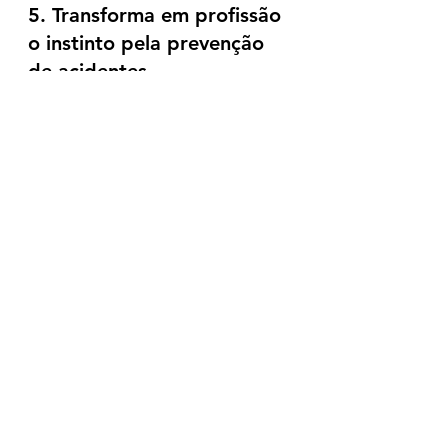
5. Transforma em profissão 
o instinto pela prevenção 
de acidentes
Se você já se interessa pelo tema 
da segurança e tem instinto para a 
prevenção de acidentes, escolher 
essa carreira é a oportunidade de 
transformar os seus gostos e 
habilidades em profissão.
Interessar-se por este tema é 
importante, porque você se 
importará com as normas e será 
mais fácil estudar um tema que o 
atrai. Esse item está entre um dos 
principais motivos para cursar 
Técnico em Segurança do 
Trabalho, pois ele garante que 