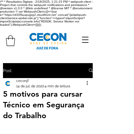
/** * Resultados Digitais - 2/18/2025, 1:21:15 PM * webpush-client -
Project that controls the webpush notifications and permissions *
@version v1.0.0 * @link undefined * @license MIT * @environment
production */ var WebpushClient;(()=>{var
e="https://d335luupugsy2.cloudfront.net".concat("/js/webpush-
client/service-worker.min.js");"function"==typeof importScripts?
importScripts(e):console.info("RDSDK: Service Worker not
loaded"),WebpushClient={}})();
Post
ceconjf
14 de jul. de 2020
4 min de leitura
5 motivos para cursar
Técnico em Segurança
do Trabalho